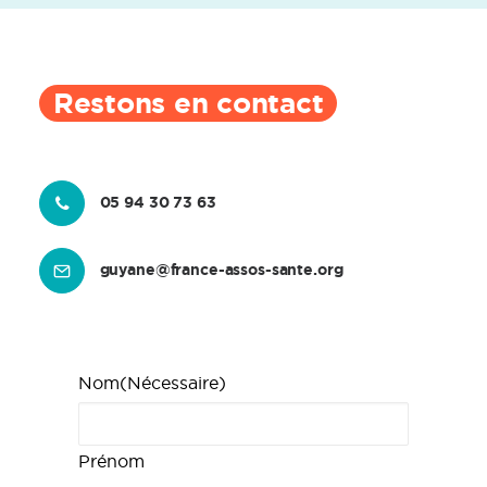
Restons en contact
05 94 30 73 63
guyane@france-assos-sante.org
Nom
(Nécessaire)
Prénom