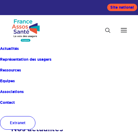
Site national
Actualités
Représentation des usagers
France Assos Santé
Ressources
Guyane
Equipes
Associations
Contact
Extranet
Nos actualités