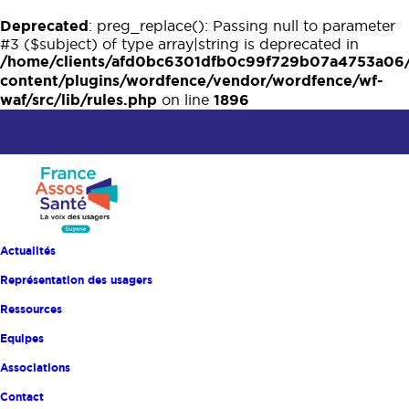
Deprecated
: preg_replace(): Passing null to parameter
#3 ($subject) of type array|string is deprecated in
/home/clients/afd0bc6301dfb0c99f729b07a4753a06
content/plugins/wordfence/vendor/wordfence/wf-
waf/src/lib/rules.php
1896
on line
Actualités
Représentation des usagers
Ressources
Equipes
Associations
Accueil
Actualités
Contact