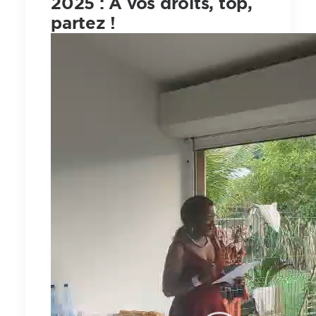
2025 : A vos droits, top,
partez !